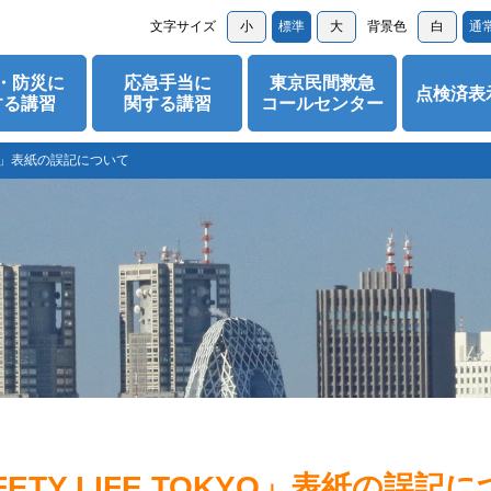
文字サイズ
小
標準
大
背景色
白
通
・防災に
応急手当に
東京民間救急
点検済表
する講習
関する講習
コールセンター
KYO」表紙の誤記について
ETY LIFE TOKYO」表紙の誤記