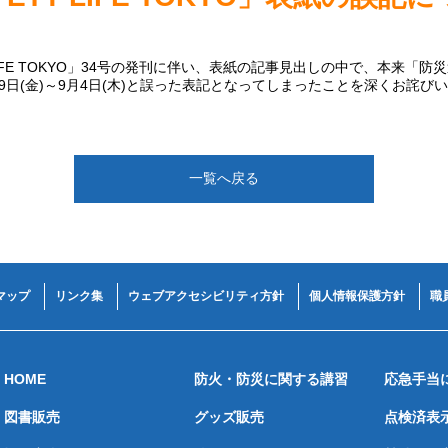
IFE TOKYO」34号の発刊に伴い、表紙の記事見出しの中で、本来「防災週
9日(金)～9月4日(木)と誤った表記となってしまったことを深くお詫び
一覧へ戻る
マップ
リンク集
ウェブアクセシビリティ方針
個人情報保護方針
職
HOME
防火・防災に関する講習
応急手当
図書販売
グッズ販売
点検済表