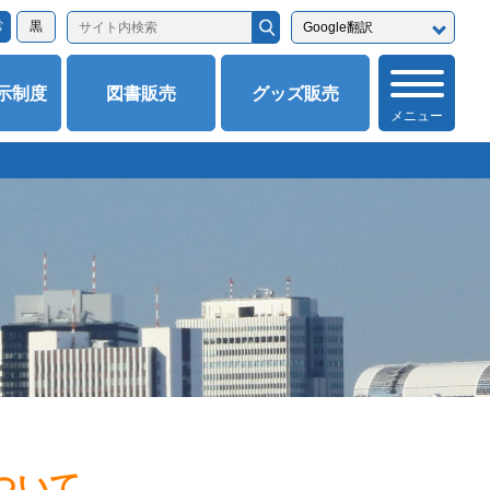
常
黒
示制度
図書販売
グッズ販売
について