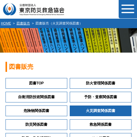
HOME
>
図書販売
>
図書販売（火災調査関係図書）
図書販売
図書TOP
防火管理関係図書
自衛消防技術関係図書
予防・査察関係図書
危険物関係図書
火災調査関係図書
防災関係図書
救急関係図書