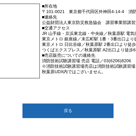
■所在地
〒101-0021 東京都千代田区外神田4-14-4 
■連絡先
公益財団法人東京防災救急協会 講習事業部講習第一課 
■交通アクセス
JR 山手線・京浜東北線・中央線／秋葉原駅 電気
東京メトロ 銀座線／末広町駅 1番・3番出口より
東京メトロ 日比谷線／秋葉原駅 2番出口より徒歩
つくばエクスプレス／秋葉原駅 A2出口より徒歩6
■売店販売についての連絡先
消防技術試験講習場 売店 電話／03(6206)8206
※消防技術試験講習場売店は消防技術試験講習場
秋葉原UDX内ではございません。
戻る