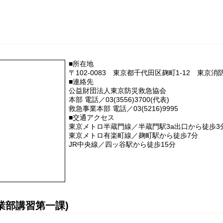
■所在地
〒102-0083 東京都千代田区麹町1-12 東京
■連絡先
公益財団法人東京防災救急協会
本部 電話／03(3556)3700(代表)
救急事業本部 電話／03(5216)9995
■交通アクセス
東京メトロ半蔵門線／半蔵門駅3a出口から徒歩3
東京メトロ有楽町線／麹町駅から徒歩7分
JR中央線／四ッ谷駅から徒歩15分
業部講習第一課)