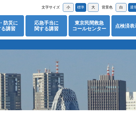
文字サイズ
小
標準
大
背景色
白
通
・防災に
応急手当に
東京民間救急
点検済表
する講習
関する講習
コールセンター