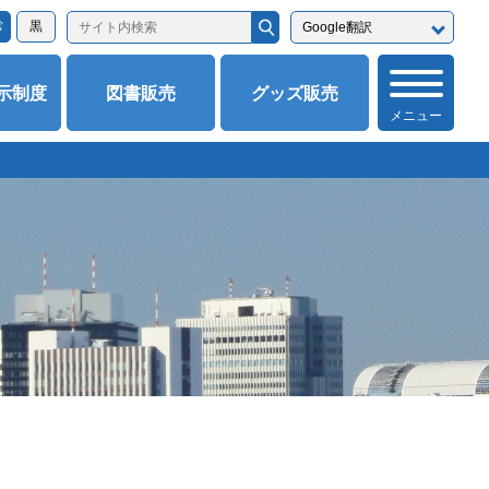
常
黒
示制度
図書販売
グッズ販売