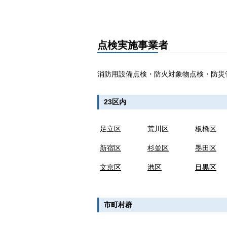
点検実施事業者
消防用設備点検・防火対象物点検・防災
23区内
足立区
荒川区
板橋区
新宿区
杉並区
墨田区
文京区
港区
目黒区
市町村群