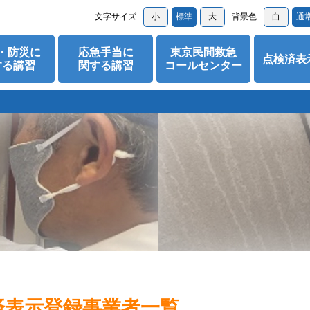
文字サイズ
小
標準
大
背景色
白
通
・防災に
応急手当に
東京民間救急
点検済表
する講習
関する講習
コールセンター
済表示登録事業者一覧