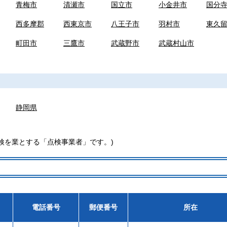
青梅市
清瀬市
国立市
小金井市
国分
西多摩郡
西東京市
八王子市
羽村市
東久
町田市
三鷹市
武蔵野市
武蔵村山市
静岡県
検を業とする「点検事業者」です。)
電話番号
郵便番号
所在