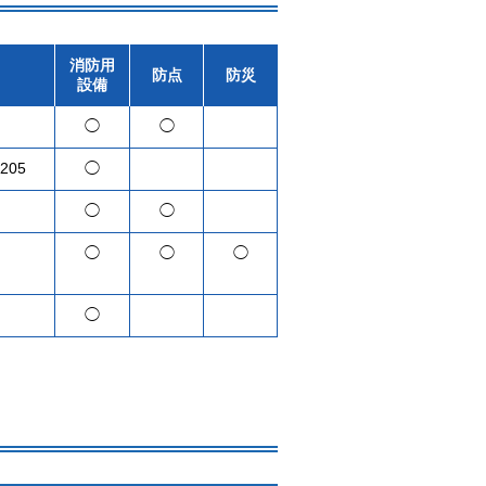
消防用
防点
防災
設備
◯
◯
205
◯
◯
◯
◯
◯
◯
◯