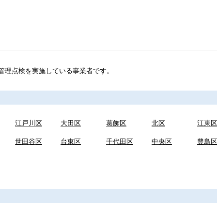
管理点検を実施している事業者です。
江戸川区
大田区
葛飾区
北区
江東
世田谷区
台東区
千代田区
中央区
豊島