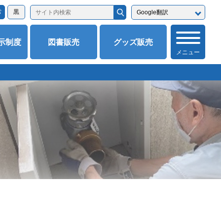
常
黒
示制度
図書販売
グッズ販売