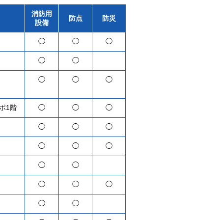
消防用
防点
防災
設備
◯
◯
◯
◯
◯
◯
◯
◯
ポ1階
◯
◯
◯
◯
◯
◯
◯
◯
◯
◯
◯
◯
◯
◯
◯
◯