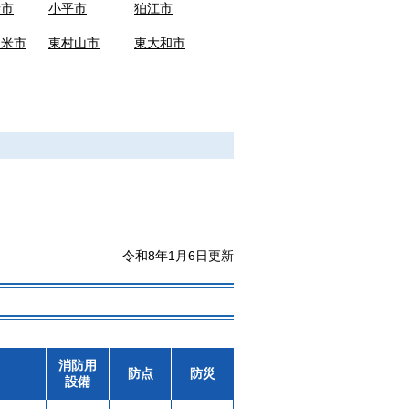
寺市
小平市
狛江市
留米市
東村山市
東大和市
令和8年1月6日更新
消防用
防点
防災
設備