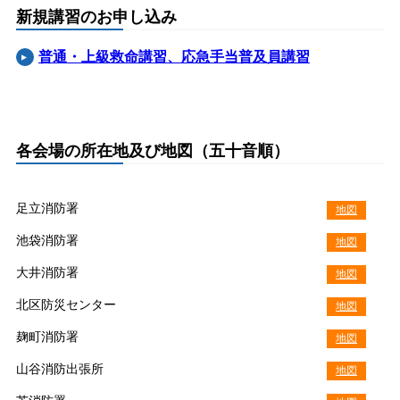
新規講習のお申し込み
普通・上級救命講習、応急手当普及員講習
各会場の所在地及び地図（五十音順）
足立消防署
地図
池袋消防署
地図
大井消防署
地図
北区防災センター
地図
麹町消防署
地図
山谷消防出張所
地図