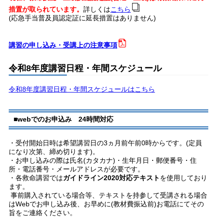
措置が取られています。
詳しくは
こちら
(応急手当普及員認定証に延長措置はありません)
講習の申し込み・受講上の注意事項
令和8年度講習日程・年間スケジュール
令和8年度講習日程・年間スケジュールはこちら
■webでのお申込み 24時間対応
・受付開始日時は希望講習日の3ヵ月前午前0時からです。(定員
になり次第、締め切ります)。
・お申し込みの際は氏名(カタカナ)・生年月日・郵便番号・住
所・電話番号・メールアドレスが必要です。
・各救命講習では
ガイドライン2020対応テキスト
を使用しており
ます。
事前購入されている場合等、テキストを持参して受講される場合
はWebでお申し込み後、お早めに(教材費振込前)お電話にてその
旨をご連絡ください。